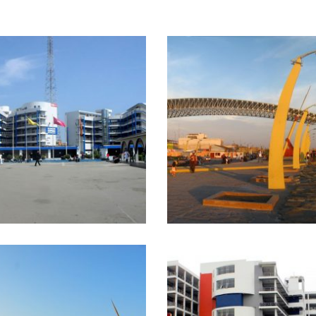
+
+
UCV – TRUJILLO
BOULEVARD – CHIMB
Proyectos realizados
Proyectos realizados
+
+