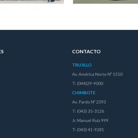
ES
CONTACTO
TRUJILLO
Av. América Norte Nº 1550
T: (044)29-9000
CHIMBOTE
Av. Pardo Nº 2393
T: (043) 35-3126
Jr. Manuel Ruiz 999
T: (043) 41-9281