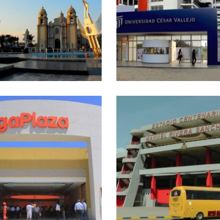
ZA DE ARMAS – NUEVO
UCV – TRUJILLO
CHIMBOTE
Proyectos realizados
Proyectos realizados
+
+
ESTADIO CENTENARIO
GA PLAZA – CHIMBOTE
CHIMBOTE
Proyectos realizados
Proyectos realizados