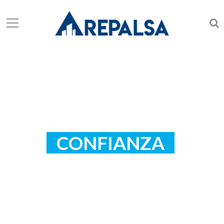
CONSTRUIMOS
C
O
N
F
I
A
N
Z
A
Para nosotros la confianza es el cimiento para construir una relación
de negocios sólida y durable.
Nuestra fortaleza es la confianza, en nuestros clientes, proveedores
y nuestro gran equipo.