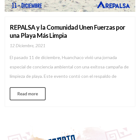
REPALSA y la Comunidad Unen Fuerzas por
una Playa Más Limpia
12 Diciembre, 2021
El pasado 11 de diciembre, Huanchaco vivió una jornada
especial de conciencia ambiental con una exitosa campaña de
limpieza de playa. Este evento contó con el respaldo de
REPALSA, reafirmando nuestro compromiso con el cuidado
Read more
del medioambiente y el bienestar de nuestra comunidad. A
través de nuestras redes sociales, promovimos activamente la
iniciativa, motivando a […]