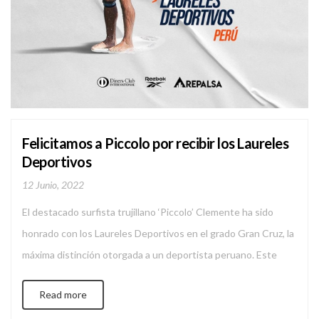
Felicitamos a Piccolo por recibir los Laureles
Deportivos
12 Junio, 2022
El destacado surfista trujillano ‘Piccolo’ Clemente ha sido
honrado con los Laureles Deportivos en el grado Gran Cruz, la
máxima distinción otorgada a un deportista peruano. Este
reconocimiento, entregado por el IPD, celebra su trayectoria
Read more
y logros en el mundo del surf, incluyendo su medalla de oro en
el ISA World Longboard Surfing Championship de […]