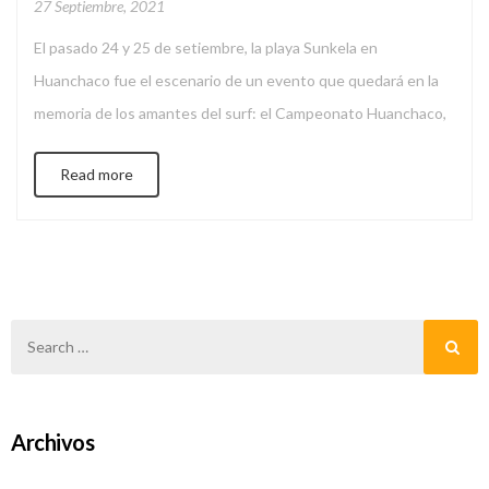
27 Septiembre, 2021
El pasado 24 y 25 de setiembre, la playa Sunkela en
Huanchaco fue el escenario de un evento que quedará en la
memoria de los amantes del surf: el Campeonato Huanchaco,
organizado por REPALSA. Este evento reafirmó nuestro
Read more
compromiso con el deporte y, en especial, con la promoción de
la tabla, una disciplina con profundas […]
Archivos